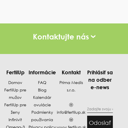
Kontaktujte nás
FertilUp
Informácie
Kontakt
Prihlásiť sa
na odber
Domov
FAQ
Prima Medis
e-news
FertilUp pre
Blog
s.r.o.
mužov
Kalendár
FertilUp pre
ovulácie
ⓔ
ženy
Podmienky
info@fertilup.sk
Infinivit
používania
ⓦ
Odoslať
Omega-3
Privacy policy
www.fertilup.sk