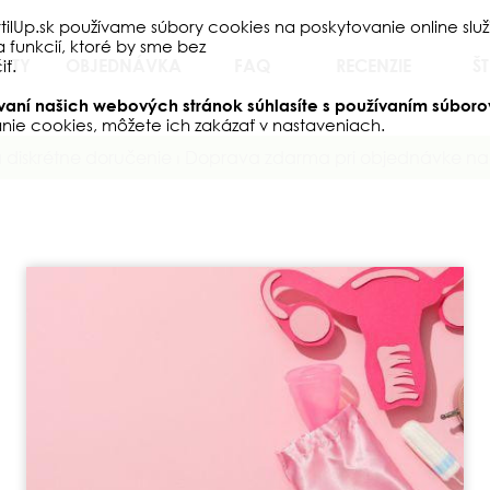
ilUp.sk používame súbory cookies na poskytovanie online služ
funkcií, ktoré by sme bez
KTY
OBJEDNÁVKA
FAQ
RECENZIE
ŠT
ť.
aní našich webových stránok súhlasíte s používaním súboro
anie cookies, môžete ich zakázať v nastaveniach.
a diskrétne doručenie ⏐ Doprava zdarma pri objednávke na