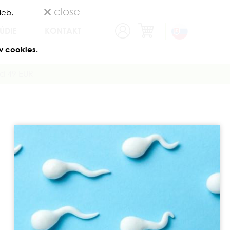
close
ieb,
ÚDIE
KONTAKT
v cookies.
d 49 EUR