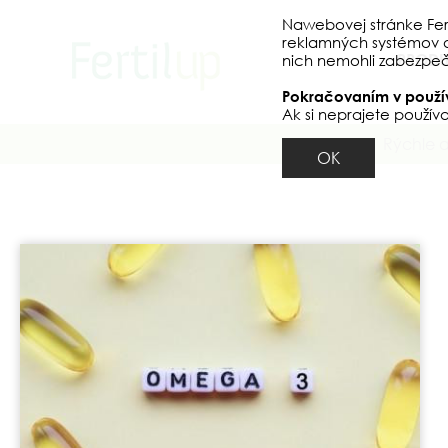
Nawebovej stránke Fert
reklamných systémov a 
PRODU
nich nemohli zabezpeči
Pokračovaním v použív
Ak si neprajete použív
Rýchle 
OK