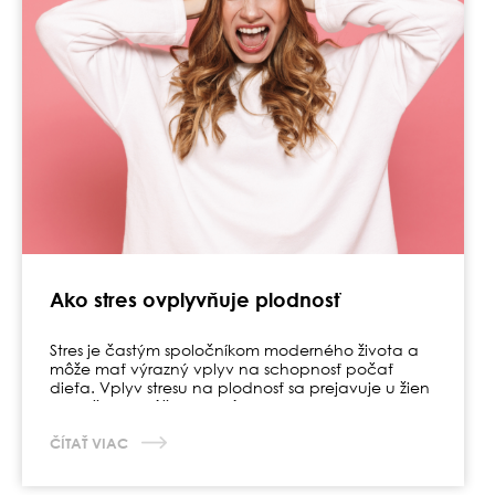
Ako stres ovplyvňuje plodnosť
Stres je častým spoločníkom moderného života a
môže mať výrazný vplyv na schopnosť počať
dieťa. Vplyv stresu na plodnosť sa prejavuje u žien
aj mužov a môže byť spôsobený
rôznymi fyziologickými, psychologickými a
životnými faktormi.
ČÍTAŤ VIAC