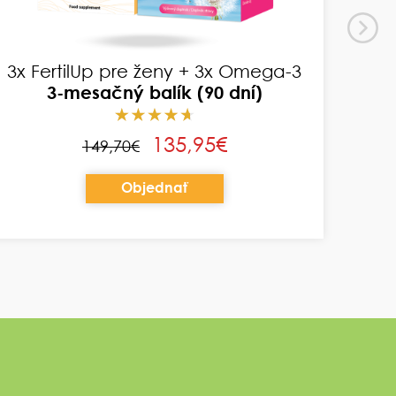
FertilUp pre mužov + Omega-3
1-mesačný balík (30 dní)
48,95€
49,90€
Objednať