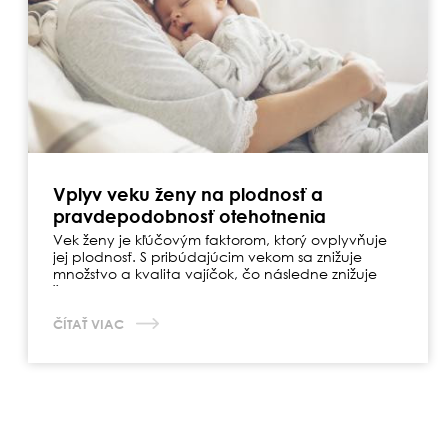
Vplyv veku ženy na plodnosť a
pravdepodobnosť otehotnenia
Vek ženy je kľúčovým faktorom, ktorý ovplyvňuje
jej plodnosť. S pribúdajúcim vekom sa znižuje
množstvo a kvalita vajíčok, čo následne znižuje
šance na otehotnenie.
ČÍTAŤ VIAC