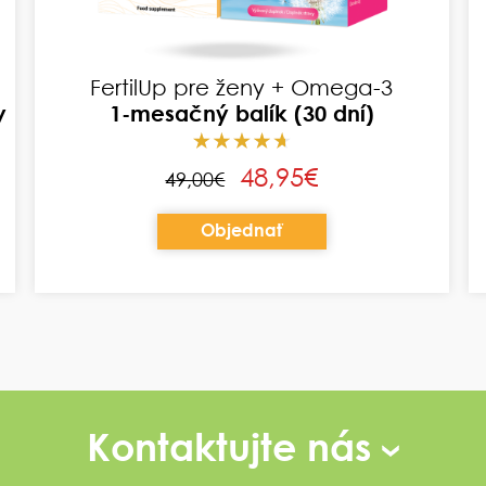
3x FertilUp pre mužov + 3x Omega-3
3-mesačný balík (90 dní)
135,95€
149,70€
Objednať
Kontaktujte nás