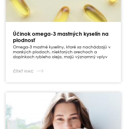
Účinok omega-3 mastných kyselín na
plodnosť
Omega-3 mastné kyseliny, ktoré sa nachádzajú v
morských plodoch, niektorých orechoch a
doplnkoch rybieho oleja, majú významný vplyv
na celkové zdravie aj na plodnosť.
ČÍTAŤ VIAC