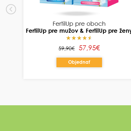
-3
3x FertilUp pre ženy + 3x Omega-3
3-mesačný balík (90 dní)
135,95€
149,70€
Objednať