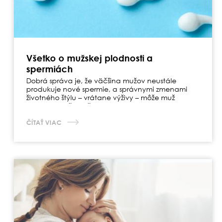
Všetko o mužskej plodnosti a
spermiách
Dobrá správa je, že väčšina mužov neustále
produkuje nové spermie, a správnymi zmenami
životného štýlu – vrátane výživy – môže muž
výrazne zlepšiť počet, pohyblivosť, tvar a celkovú
kvalitu spermií, a tým aj svoju plodnosť.
ČÍTAŤ VIAC