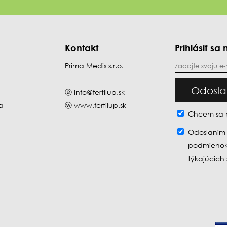
Kontakt
Prihlásiť s
Prima Medis s.r.o.
Odosla
ⓔ
info@fertilup.sk
a
ⓦ
www.fertilup.sk
Chcem sa pr
Odoslaním
podmienok,
týkajúcich