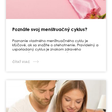
Poznáte svoj menštruačný cyklus?
Poznanie vlastného menštruačného cyklu je
kľúčové, ak sa snažíte o otehotnenie. Pravidelný a
usporiadaný cyklus je znakom zdravého
reprodukčného systému a vyváženej hormonálnej
regulácie.
ČÍTAŤ VIAC