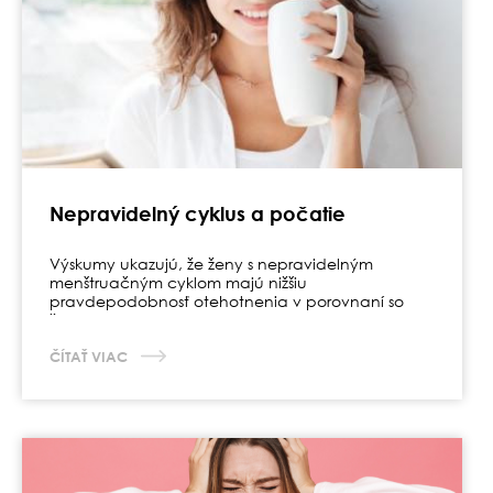
Nepravidelný cyklus a počatie
Výskumy ukazujú, že ženy s nepravidelným
menštruačným cyklom majú nižšiu
pravdepodobnosť otehotnenia v porovnaní so
ženami, ktoré majú cyklus pravidelný.
ČÍTAŤ VIAC